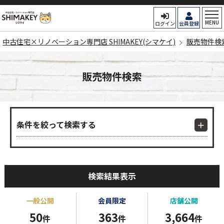
中古住宅×リノベーション専門
MENU
ログイン
会員登録
中古住宅×リノベーション専門店 SHIMAKEY(シマケイ)
販売物件検
販売物件検索
条件を絞って検索する
検索結果表示
一般公開
会員限定
店舗公開
50
363
3,664
件
件
件