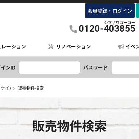
会員登録・ログイン
×リノベーション専門店 SHIMAKEY(シマケイ)
0120-403855
ュレーション
リノベーション
イベ
ションプラン
レーション
インID
パスワード
マケイ)
販売物件検索
販売物件検索