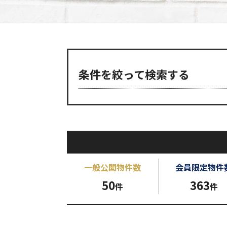
条件を絞って検索する
一般公開
物件数
会員限定
物件
50
363
件
件