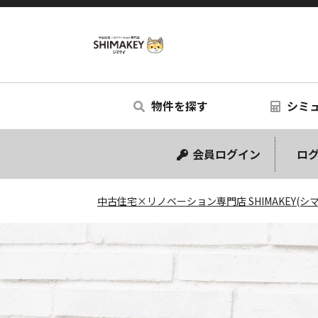
中古住宅
物件を探す
シミ
中古マンション
中古一戸建て
リノベー
シミュ
会員ログイン
ログ
中古住宅×リノベーション専門店 SHIMAKEY(シ