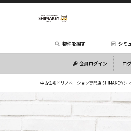
中古住宅
物件を探す
シミ
中古マンション
中古一戸建て
リノベー
シミュ
会員ログイン
ログ
中古住宅×リノベーション専門店 SHIMAKEY(シ